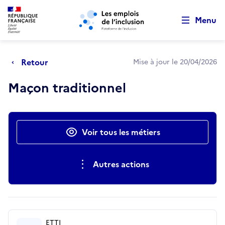
Retour au début de la page
Panneau de gestion des cookies
Aller au menu principal
Aller au contenu principal
Menu
Retour
Mise à jour le 20/04/2026
Maçon traditionnel
Actions rapides
Voir tous les métiers
Autres actions
ETTI