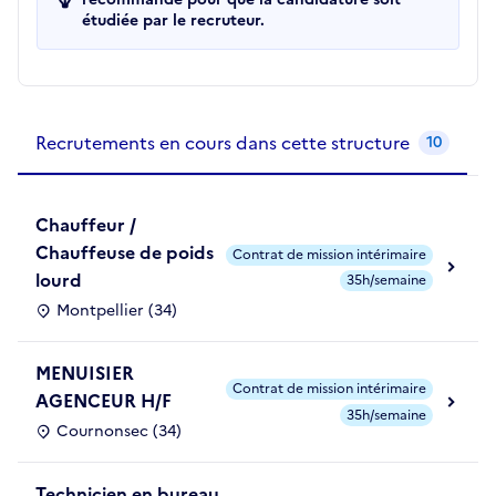
étudiée par le recruteur.
Recrutements de la structure
slide
1
of 1
Recrutements en cours dans cette structure
10
Chauffeur /
Chauffeuse de poids
Contrat de mission intérimaire
lourd
35h/semaine
Montpellier (34)
MENUISIER
Contrat de mission intérimaire
AGENCEUR H/F
35h/semaine
Cournonsec (34)
Technicien en bureau