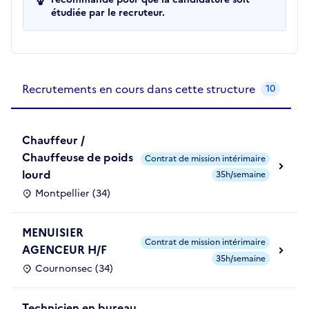
étudiée par le recruteur.
Recrutements de la structure
slide
1
of 1
Recrutements en cours dans cette structure
10
Chauffeur /
Chauffeuse de poids
Contrat de mission intérimaire
lourd
35h/semaine
Montpellier (34)
MENUISIER
Contrat de mission intérimaire
AGENCEUR H/F
35h/semaine
Cournonsec (34)
Technicien en bureau