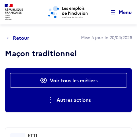
Retour au début de la page
Panneau de gestion des cookies
Aller au menu principal
Aller au contenu principal
Menu
Retour
Mise à jour le 20/04/2026
Maçon traditionnel
Actions rapides
Voir tous les métiers
Autres actions
ETTI