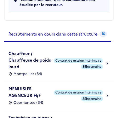
étudiée par le recruteur.
Recrutements de la structure
slide
1
of 1
Recrutements en cours dans cette structure
10
Chauffeur /
Chauffeuse de poids
Contrat de mission intérimaire
lourd
35h/semaine
Montpellier (34)
MENUISIER
Contrat de mission intérimaire
AGENCEUR H/F
35h/semaine
Cournonsec (34)
Technicien en bureau