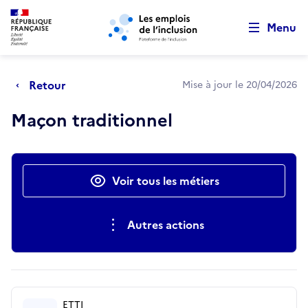
Retour au début de la page
Panneau de gestion des cookies
Aller au menu principal
Aller au contenu principal
Menu
Retour
Mise à jour le 20/04/2026
Maçon traditionnel
Actions rapides
Voir tous les métiers
Autres actions
ETTI