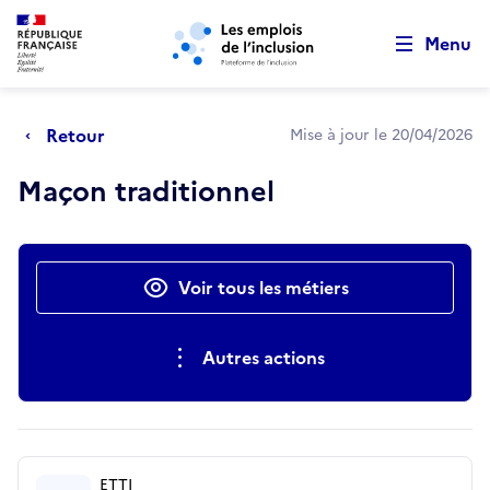
Retour au début de la page
Panneau de gestion des cookies
Aller au menu principal
Aller au contenu principal
Menu
Retour
Mise à jour le 20/04/2026
Maçon traditionnel
Actions rapides
Voir tous les métiers
Autres actions
ETTI