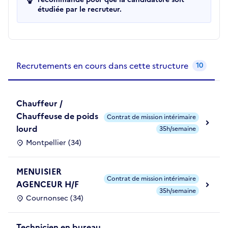
étudiée par le recruteur.
Recrutements de la structure
slide
1
of 1
Recrutements en cours dans cette structure
10
Chauffeur /
Chauffeuse de poids
Contrat de mission intérimaire
lourd
35h/semaine
Montpellier (34)
MENUISIER
Contrat de mission intérimaire
AGENCEUR H/F
35h/semaine
Cournonsec (34)
Technicien en bureau