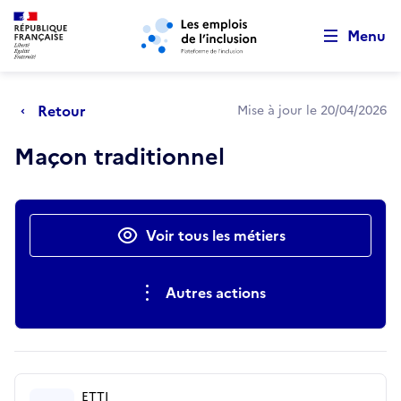
Retour au début de la page
Panneau de gestion des cookies
Aller au menu principal
Aller au contenu principal
Menu
Retour
Mise à jour le 20/04/2026
Maçon traditionnel
Actions rapides
Voir tous les métiers
Autres actions
ETTI