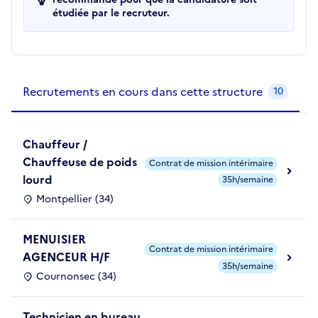
étudiée par le recruteur.
Recrutements de la structure
slide
1
of 1
Recrutements en cours dans cette structure
10
Chauffeur /
Chauffeuse de poids
Contrat de mission intérimaire
lourd
35h/semaine
Montpellier (34)
MENUISIER
Contrat de mission intérimaire
AGENCEUR H/F
35h/semaine
Cournonsec (34)
Technicien en bureau