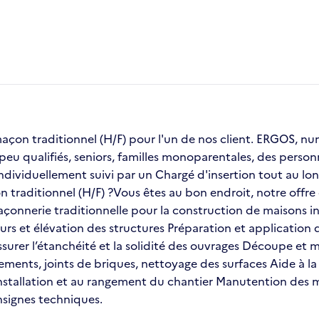
on traditionnel (H/F) pour l'un de nos client. ERGOS, numé
 peu qualifiés, seniors, familles monoparentales, des pers
dividuellement suivi par un Chargé d'insertion tout au lon
traditionnel (H/F) ?Vous êtes au bon endroit, notre offre d
açonnerie traditionnelle pour la construction de maisons ind
urs et élévation des structures Préparation et application
urer l’étanchéité et la solidité des ouvrages Découpe et mis
ustements, joints de briques, nettoyage des surfaces Aide à 
’installation et au rangement du chantier Manutention des
nsignes techniques.