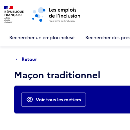
Retour au début de la page
Panneau de gestion des cookies
Aller au menu principal
Aller au contenu principal
Rechercher un emploi inclusif
Rechercher des pres
Retour
Maçon traditionnel
Actions rapides
Voir tous les métiers