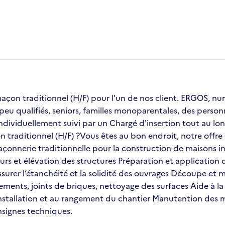
on traditionnel (H/F) pour l'un de nos client. ERGOS, numé
 peu qualifiés, seniors, familles monoparentales, des pers
dividuellement suivi par un Chargé d'insertion tout au lon
traditionnel (H/F) ?Vous êtes au bon endroit, notre offre d
açonnerie traditionnelle pour la construction de maisons ind
urs et élévation des structures Préparation et application
urer l’étanchéité et la solidité des ouvrages Découpe et mis
ustements, joints de briques, nettoyage des surfaces Aide à 
’installation et au rangement du chantier Manutention des
nsignes techniques.