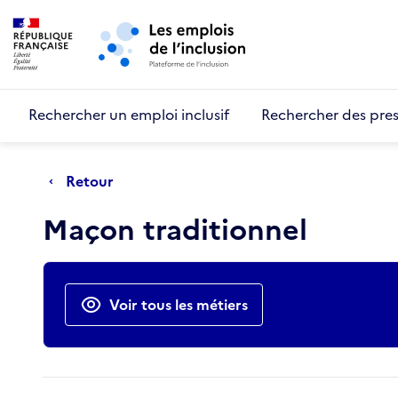
Retour au début de la page
Panneau de gestion des cookies
Aller au menu principal
Aller au contenu principal
Rechercher un emploi inclusif
Rechercher des pres
Retour
Maçon traditionnel
Actions rapides
Voir tous les métiers