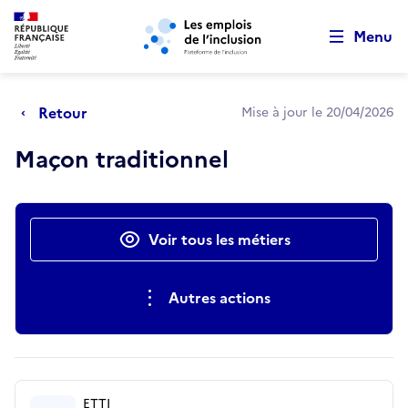
Retour au début de la page
Panneau de gestion des cookies
Aller au menu principal
Aller au contenu principal
Menu
Retour
Mise à jour le 20/04/2026
Maçon traditionnel
Actions rapides
Voir tous les métiers
Autres actions
ETTI