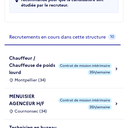
étudiée par le recruteur.
Recrutements de la structure
slide
1
of 1
Recrutements en cours dans cette structure
10
Chauffeur /
Chauffeuse de poids
Contrat de mission intérimaire
lourd
35h/semaine
Montpellier (34)
MENUISIER
Contrat de mission intérimaire
AGENCEUR H/F
35h/semaine
Cournonsec (34)
Technicien en bureau