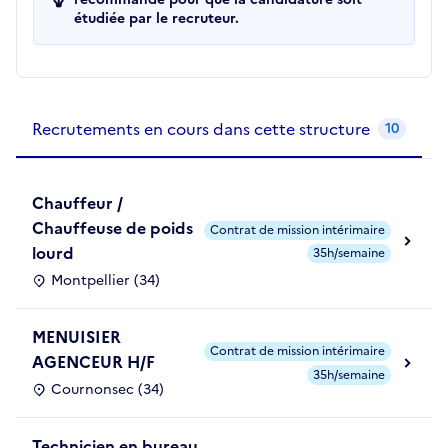
étudiée par le recruteur.
Recrutements de la structure
slide
1
of 1
Recrutements en cours dans cette structure
10
Chauffeur /
Chauffeuse de poids
Contrat de mission intérimaire
lourd
35h/semaine
Montpellier (34)
MENUISIER
Contrat de mission intérimaire
AGENCEUR H/F
35h/semaine
Cournonsec (34)
Technicien en bureau