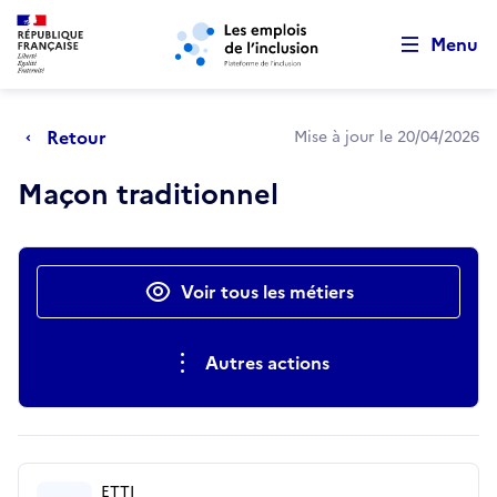
Retour au début de la page
Panneau de gestion des cookies
Aller au menu principal
Aller au contenu principal
Menu
Retour
Mise à jour le 20/04/2026
Maçon traditionnel
Actions rapides
Voir tous les métiers
Autres actions
ETTI