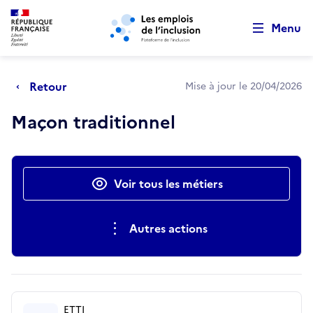
Retour au début de la page
Panneau de gestion des cookies
Aller au menu principal
Aller au contenu principal
Menu
Retour
Mise à jour le 20/04/2026
Maçon traditionnel
Actions rapides
Voir tous les métiers
Autres actions
ETTI