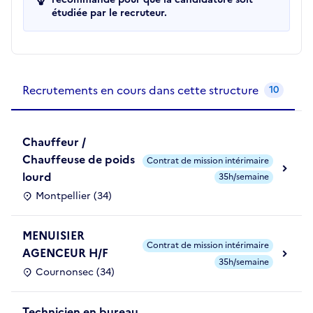
étudiée par le recruteur.
Recrutements de la structure
slide
1
of 1
Recrutements en cours dans cette structure
10
Chauffeur /
Chauffeuse de poids
Contrat de mission intérimaire
lourd
35h/semaine
Montpellier (34)
MENUISIER
Contrat de mission intérimaire
AGENCEUR H/F
35h/semaine
Cournonsec (34)
Technicien en bureau