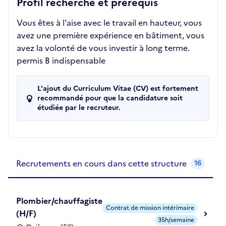
Profil recherché et prérequis
Vous êtes à l'aise avec le travail en hauteur, vous
avez une première expérience en bâtiment, vous
avez la volonté de vous investir à long terme.
permis B indispensable
L'ajout du Curriculum Vitae (CV) est fortement
recommandé pour que la candidature soit
étudiée par le recruteur.
Recrutements de la structure
slide
1
of 1
Recrutements en cours dans cette structure
16
Plombier/chauffagiste
Contrat de mission intérimaire
(H/F)
35h/semaine