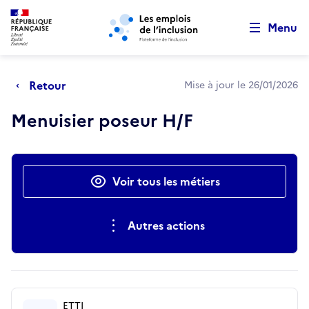
Retour au début de la page
Panneau de gestion des cookies
Aller au menu principal
Aller au contenu principal
Menu
Retour
Mise à jour le 26/01/2026
Menuisier poseur H/F
Actions rapides
Voir tous les métiers
Autres actions
ETTI