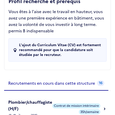
Profil recherché et prérequis
Vous êtes à l'aise avec le travail en hauteur, vous
avez une première expérience en bâtiment, vous
avez la volonté de vous investir à long terme.
permis B indispensable
L'ajout du Curriculum Vitae (CV) est fortement
recommandé pour que la candidature soit
étudiée par le recruteur.
Recrutements de la structure
slide
1
of 1
Recrutements en cours dans cette structure
16
Plombier/chauffagiste
Contrat de mission intérimaire
(H/F)
35h/semaine