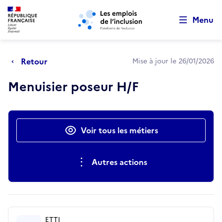
Retour au début de la page
Panneau de gestion des cookies
Aller au menu principal
Aller au contenu principal
Menu
Retour
Mise à jour le 26/01/2026
Menuisier poseur H/F
Actions rapides
Voir tous les métiers
Autres actions
ETTI