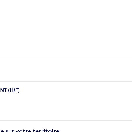
T (H/F)
e sur votre territoire