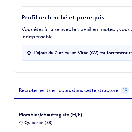
Profil recherché et prérequis
Vous êtes à l'aise avec le travail en hauteur, vo
indispensable
L'ajout du Curriculum Vitae (CV) est fortement 
Recrutements de la structure
slide
1
of 1
Recrutements en cours dans cette structure
16
Plombier/chauffagiste (H/F)
Quiberon (56)