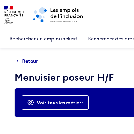
Retour au début de la page
Panneau de gestion des cookies
Aller au menu principal
Aller au contenu principal
Rechercher un emploi inclusif
Rechercher des pres
Retour
Menuisier poseur H/F
Actions rapides
Voir tous les métiers