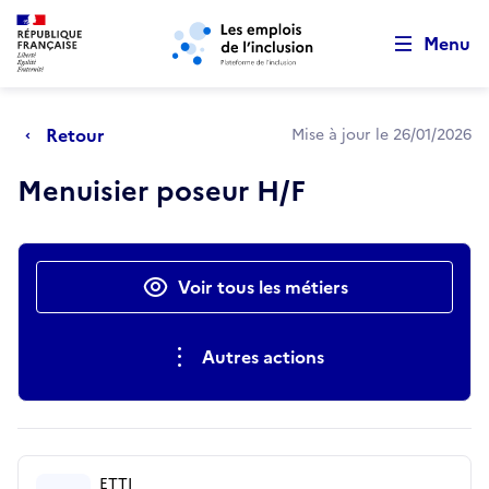
Retour au début de la page
Panneau de gestion des cookies
Aller au menu principal
Aller au contenu principal
Menu
Retour
Mise à jour le 26/01/2026
Menuisier poseur H/F
Actions rapides
Voir tous les métiers
Autres actions
ETTI