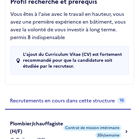
Profil recherché et prérequis
Vous êtes à l'aise avec le travail en hauteur, vous
avez une première expérience en bâtiment, vous
avez la volonté de vous investir à long terme.
permis B indispensable
L'ajout du Curriculum Vitae (CV) est fortement
recommandé pour que la candidature soit
étudiée par le recruteur.
Recrutements de la structure
slide
1
of 1
Recrutements en cours dans cette structure
16
Plombier/chauffagiste
Contrat de mission intérimaire
(H/F)
35h/semaine