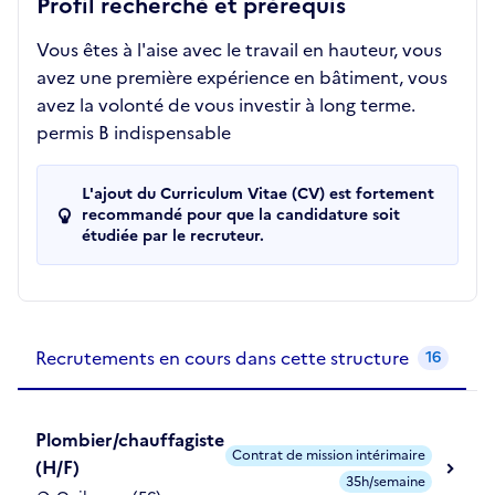
Profil recherché et prérequis
Vous êtes à l'aise avec le travail en hauteur, vous
avez une première expérience en bâtiment, vous
avez la volonté de vous investir à long terme.
permis B indispensable
L'ajout du Curriculum Vitae (CV) est fortement
recommandé pour que la candidature soit
étudiée par le recruteur.
Recrutements de la structure
slide
1
of 1
Recrutements en cours dans cette structure
16
Plombier/chauffagiste
Contrat de mission intérimaire
(H/F)
35h/semaine