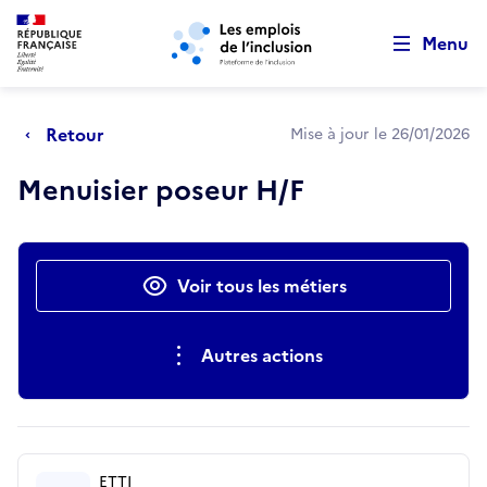
Retour au début de la page
Panneau de gestion des cookies
Aller au menu principal
Aller au contenu principal
Menu
Retour
Mise à jour le 26/01/2026
Menuisier poseur H/F
Actions rapides
Voir tous les métiers
Autres actions
ETTI