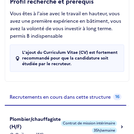
Profil recherché et prérequis
Vous êtes à l'aise avec le travail en hauteur, vous
avez une première expérience en bâtiment, vous
avez la volonté de vous investir à long terme.
permis B indispensable
L'ajout du Curriculum Vitae (CV) est fortement
recommandé pour que la candidature soit
étudiée par le recruteur.
Recrutements de la structure
slide
1
of 1
Recrutements en cours dans cette structure
16
Plombier/chauffagiste
Contrat de mission intérimaire
(H/F)
35h/semaine