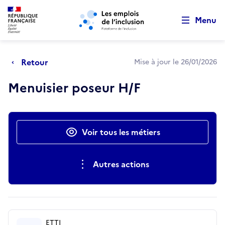
Retour au début de la page
Panneau de gestion des cookies
Aller au menu principal
Aller au contenu principal
Menu
Retour
Mise à jour le 26/01/2026
Menuisier poseur H/F
Actions rapides
Voir tous les métiers
Autres actions
ETTI