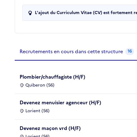
L'ajout du Curriculum Vitae (CV) est fortement 
Recrutements de la structure
slide
1
of 1
Recrutements en cours dans cette structure
16
Plombier/chauffagiste (H/F)
Quiberon (56)
Devenez menuisier agenceur (H/F)
Lorient (56)
Devenez maçon vrd (H/F)
Lorient (56)