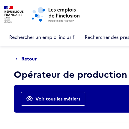
Retour au début de la page
Panneau de gestion des cookies
Aller au menu principal
Aller au contenu principal
Rechercher un emploi inclusif
Rechercher des pres
Retour
Opérateur de production
Actions rapides
Voir tous les métiers