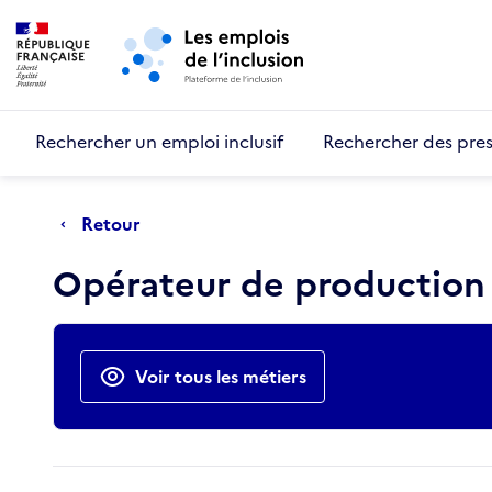
Retour au début de la page
Panneau de gestion des cookies
Aller au menu principal
Aller au contenu principal
Rechercher un emploi inclusif
Rechercher des pres
Retour
Opérateur de production
Actions rapides
Voir tous les métiers