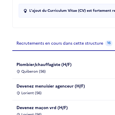
L'ajout du Curriculum Vitae (CV) est fortement 
Recrutements de la structure
slide
1
of 1
Recrutements en cours dans cette structure
16
Plombier/chauffagiste (H/F)
Quiberon (56)
Devenez menuisier agenceur (H/F)
Lorient (56)
Devenez maçon vrd (H/F)
Lorient (56)