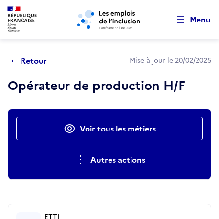
Retour au début de la page
Panneau de gestion des cookies
Aller au menu principal
Aller au contenu principal
Menu
Retour
Mise à jour le 20/02/2025
Opérateur de production H/F
Actions rapides
Voir tous les métiers
Autres actions
ETTI