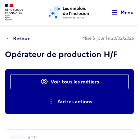
Retour au début de la page
Panneau de gestion des cookies
Aller au menu principal
Aller au contenu principal
Menu
Retour
Mise à jour le 20/02/2025
Opérateur de production H/F
Actions rapides
Voir tous les métiers
Autres actions
ETTI