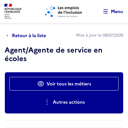
Retour au début de la page
Panneau de gestion des cookies
Aller au menu principal
Aller au contenu principal
Menu
Retour à la liste
Mise à jour le 08/07/2026
Agent/Agente de service en
écoles
Actions rapides
Voir tous les métiers
Autres actions