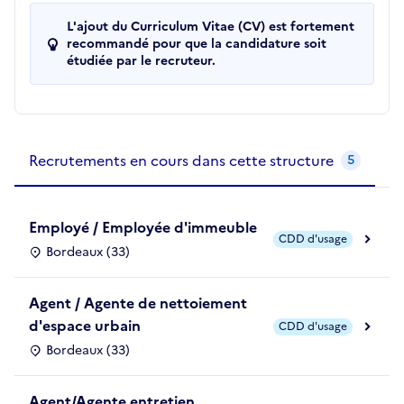
L'ajout du Curriculum Vitae (CV) est fortement
recommandé pour que la candidature soit
étudiée par le recruteur.
Recrutements de la structure
slide
1
of 1
Recrutements en cours dans cette structure
5
Employé / Employée d'immeuble
CDD d'usage
Bordeaux (33)
Agent / Agente de nettoiement
d'espace urbain
CDD d'usage
Bordeaux (33)
Agent/Agente entretien