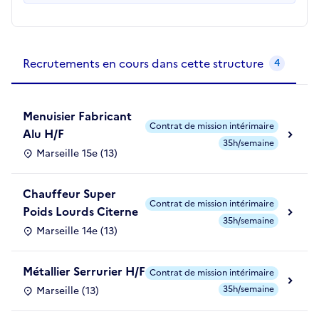
Recrutements de la structure
slide
1
of 1
Recrutements en cours dans cette structure
4
Menuisier Fabricant
Contrat de mission intérimaire
Alu H/F
35h/semaine
Marseille 15e (13)
Chauffeur Super
Contrat de mission intérimaire
Poids Lourds Citerne
35h/semaine
Marseille 14e (13)
Métallier Serrurier H/F
Contrat de mission intérimaire
35h/semaine
Marseille (13)