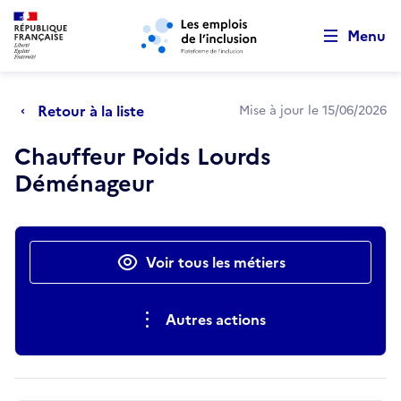
Retour au début de la page
Panneau de gestion des cookies
Aller au menu principal
Aller au contenu principal
Menu
Retour à la liste
Mise à jour le 15/06/2026
Chauffeur Poids Lourds
Déménageur
Actions rapides
Voir tous les métiers
Autres actions