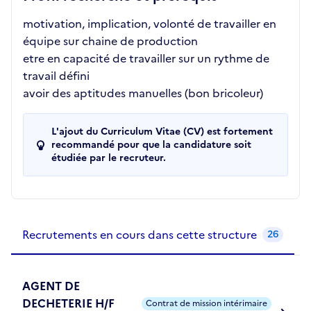
motivation, implication, volonté de travailler en
équipe sur chaine de production
etre en capacité de travailler sur un rythme de
travail défini
avoir des aptitudes manuelles (bon bricoleur)
L'ajout du Curriculum Vitae (CV) est fortement
recommandé pour que la candidature soit
étudiée par le recruteur.
Recrutements de la structure
slide
1
of 1
Recrutements en cours dans cette structure
26
AGENT DE
DECHETERIE H/F
Contrat de mission intérimaire