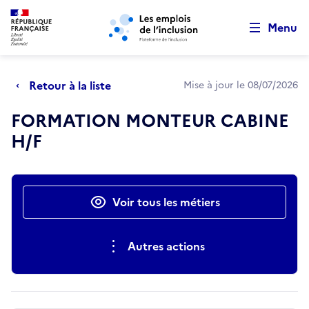
Retour au début de la page
Panneau de gestion des cookies
Aller au menu principal
Aller au contenu principal
Menu
Retour à la liste
Mise à jour le 08/07/2026
FORMATION MONTEUR CABINE
H/F
Actions rapides
Voir tous les métiers
Autres actions