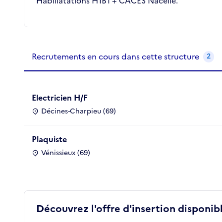
Habiliatations H1B1 + CACES Nacelle.
Recrutements de la structure
slide
1
of 1
Recrutements en cours dans cette structure
2
Electricien H/F
Décines-Charpieu (69)
Plaquiste
Vénissieux (69)
Découvrez l'offre d'insertion disponibl