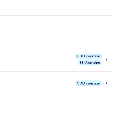
CDD insertion
35h/semaine
CDD insertion