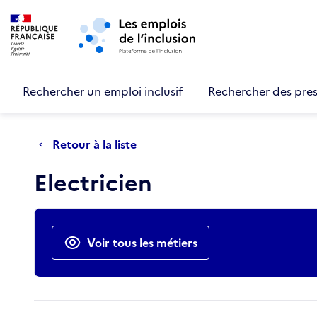
Retour au début de la page
Panneau de gestion des cookies
Aller au menu principal
Aller au contenu principal
Rechercher un emploi inclusif
Rechercher des pres
Retour à la liste
Electricien
Actions rapides
Voir tous les métiers