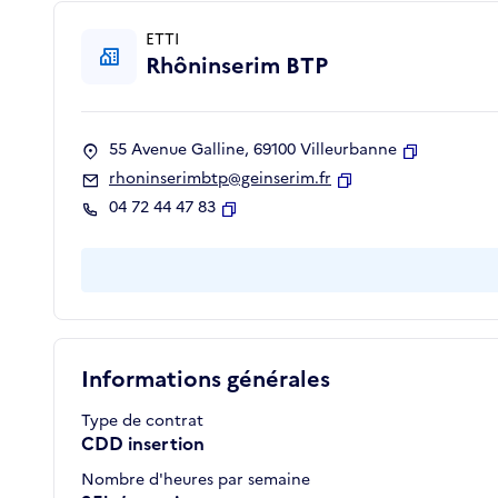
ETTI
Rhôninserim BTP
55 Avenue Galline, 69100 Villeurbanne
Copier
rhoninserimbtp@geinserim.fr
Copier
04 72 44 47 83
Copier
Informations générales
Type de contrat
CDD insertion
Nombre d'heures par semaine