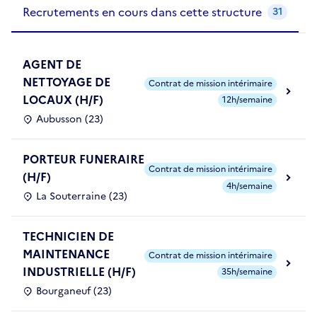
Recrutements de la structure
slide
1
of 1
Recrutements en cours dans cette structure
31
AGENT DE
NETTOYAGE DE
Contrat de mission intérimaire
LOCAUX (H/F)
12h/semaine
Aubusson (23)
PORTEUR FUNERAIRE
Contrat de mission intérimaire
(H/F)
4h/semaine
La Souterraine (23)
TECHNICIEN DE
MAINTENANCE
Contrat de mission intérimaire
INDUSTRIELLE (H/F)
35h/semaine
Bourganeuf (23)