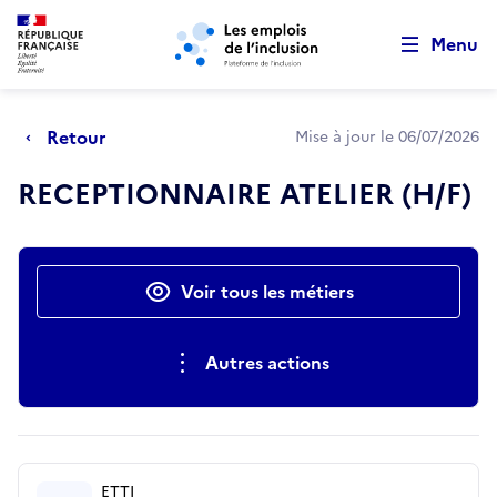
Retour au début de la page
Panneau de gestion des cookies
Aller au menu principal
Aller au contenu principal
Menu
Retour
Mise à jour le 06/07/2026
RECEPTIONNAIRE ATELIER (H/F)
Actions rapides
Voir tous les métiers
Autres actions
ETTI