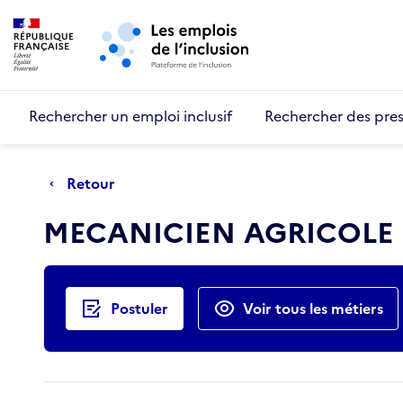
Retour au début de la page
Panneau de gestion des cookies
Aller au menu principal
Aller au contenu principal
Rechercher un emploi inclusif
Rechercher des pres
Retour
MECANICIEN AGRICOLE 
Actions rapides
Postuler
Voir tous les métiers