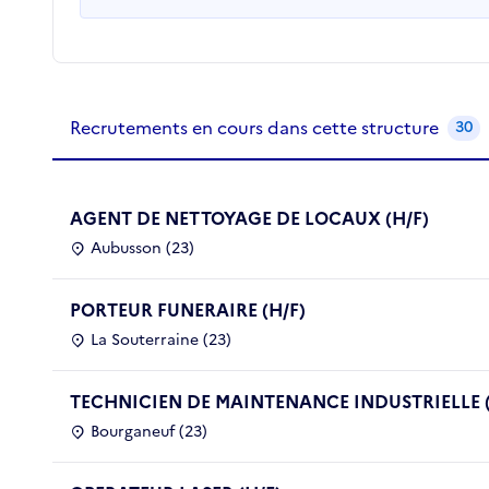
Recrutements de la structure
slide
1
of 1
Recrutements en cours dans cette structure
30
AGENT DE NETTOYAGE DE LOCAUX (H/F)
Aubusson (23)
PORTEUR FUNERAIRE (H/F)
La Souterraine (23)
TECHNICIEN DE MAINTENANCE INDUSTRIELLE (
Bourganeuf (23)