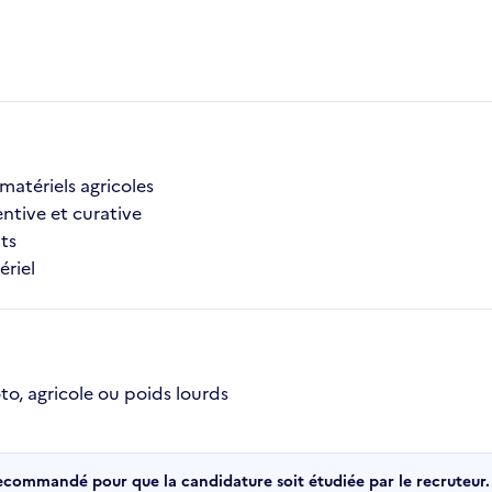
matériels agricoles
ntive et curative
ts
ériel
o, agricole ou poids lourds
recommandé pour que la candidature soit étudiée par le recruteur.