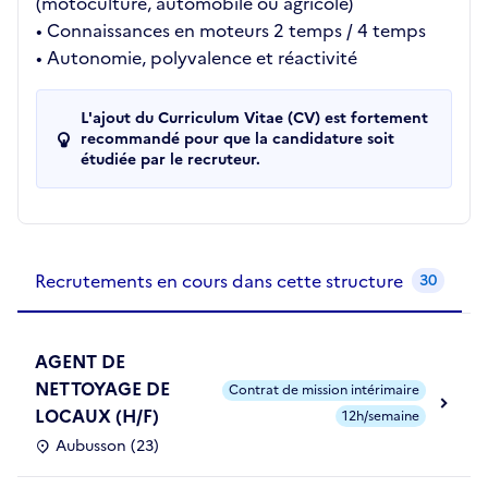
(motoculture, automobile ou agricole)
• Connaissances en moteurs 2 temps / 4 temps
• Autonomie, polyvalence et réactivité
L'ajout du Curriculum Vitae (CV) est fortement
recommandé pour que la candidature soit
étudiée par le recruteur.
Recrutements de la structure
slide
1
of 1
Recrutements en cours dans cette structure
30
AGENT DE
NETTOYAGE DE
Contrat de mission intérimaire
LOCAUX (H/F)
12h/semaine
Aubusson (23)