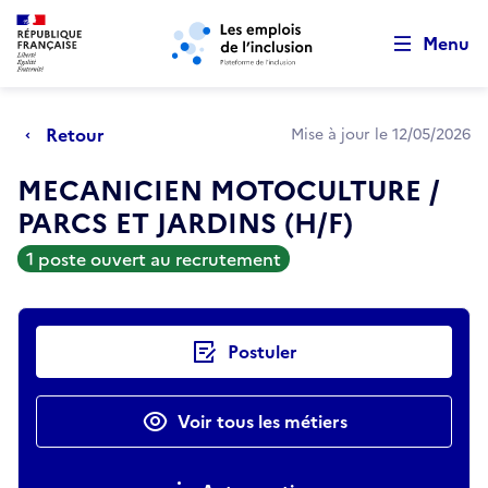
Retour au début de la page
Panneau de gestion des cookies
Aller au menu principal
Aller au contenu principal
Menu
Retour
Mise à jour le 12/05/2026
MECANICIEN MOTOCULTURE /
PARCS ET JARDINS (H/F)
1 poste ouvert au recrutement
Actions rapides
Postuler
Voir tous les métiers