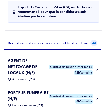
L'ajout du Curriculum Vitae (CV) est fortement
recommandé pour que la candidature soit
étudiée par le recruteur.
Recrutements de la structure
slide
1
of 1
Recrutements en cours dans cette structure
30
AGENT DE
NETTOYAGE DE
Contrat de mission intérimaire
LOCAUX (H/F)
12h/semaine
Aubusson (23)
PORTEUR FUNERAIRE
Contrat de mission intérimaire
(H/F)
4h/semaine
La Souterraine (23)