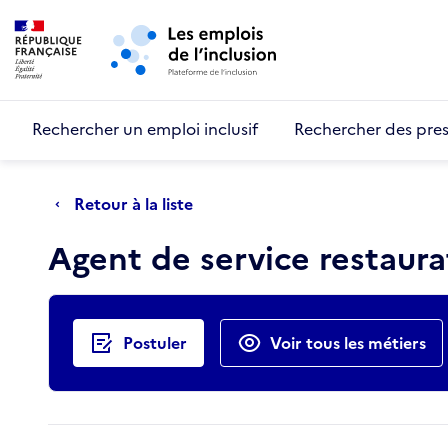
Retour au début de la page
Panneau de gestion des cookies
Aller au menu principal
Aller au contenu principal
Rechercher un emploi inclusif
Rechercher des pres
Retour à la liste
Agent de service restaur
Actions rapides
Postuler
Voir tous les métiers