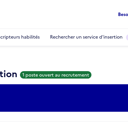
Beso
cripteurs habilités
Rechercher un service d'insertion
ation
1 poste ouvert au recrutement