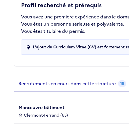
Profil recherché et prérequis
Vous avez une première expérience dans le doma
Vous êtes un personne sérieuse et polyvalente.
Vous êtes titulaire du permis.
L'ajout du Curriculum Vitae (CV) est fortement 
Recrutements de la structure
slide
1
of 1
Recrutements en cours dans cette structure
18
Manœuvre bâtiment
Clermont-Ferrand (63)