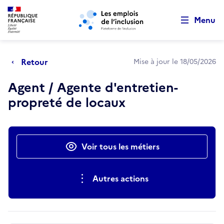
Retour au début de la page
Panneau de gestion des cookies
Aller au menu principal
Aller au contenu principal
Menu
Retour
Mise à jour le 18/05/2026
Agent / Agente d'entretien-
propreté de locaux
Actions rapides
Voir tous les métiers
Autres actions