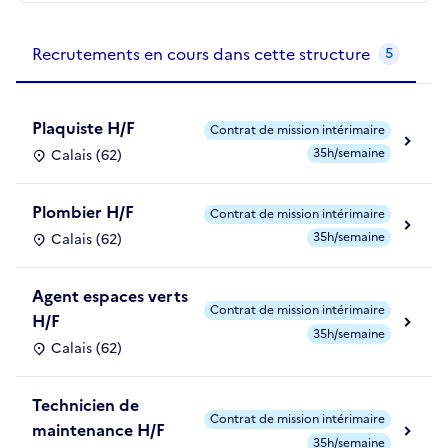
Recrutements de la structure
slide
1
of 1
Recrutements en cours dans cette structure
5
Plaquiste H/F
Contrat de mission intérimaire
35h/semaine
Calais (62)
Plombier H/F
Contrat de mission intérimaire
35h/semaine
Calais (62)
Agent espaces verts
Contrat de mission intérimaire
H/F
35h/semaine
Calais (62)
Technicien de
Contrat de mission intérimaire
maintenance H/F
35h/semaine