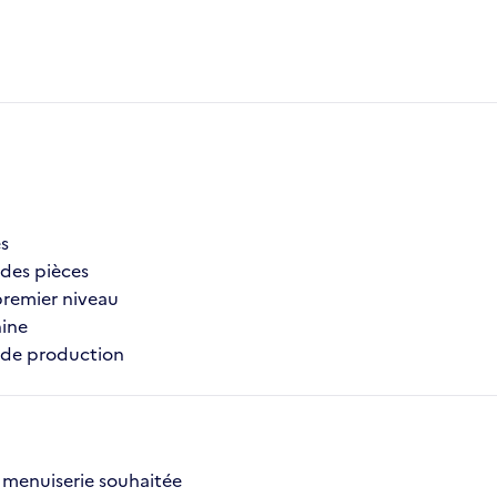
es
 des pièces
 premier niveau
hine
s de production
 menuiserie souhaitée