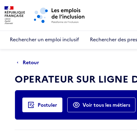
Retour au début de la page
Panneau de gestion des cookies
Aller au menu principal
Aller au contenu principal
Rechercher un emploi inclusif
Rechercher des pres
Retour
OPERATEUR SUR LIGNE D
Actions rapides
Postuler
Voir tous les métiers