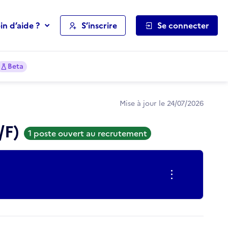
in d’aide ?
S’inscrire
Se connecter
Beta
Mise à jour le 24/07/2026
/F)
1 poste ouvert au recrutement