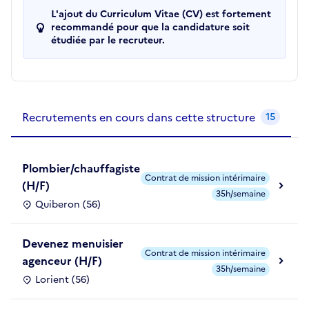
L'ajout du Curriculum Vitae (CV) est fortement
recommandé pour que la candidature soit
étudiée par le recruteur.
Recrutements de la structure
slide
1
of 1
Recrutements en cours dans cette structure
15
Plombier/chauffagiste
Contrat de mission intérimaire
(H/F)
35h/semaine
Quiberon (56)
Devenez menuisier
Contrat de mission intérimaire
agenceur (H/F)
35h/semaine
Lorient (56)