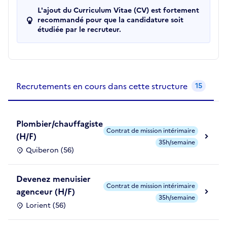
L'ajout du Curriculum Vitae (CV) est fortement
recommandé pour que la candidature soit
étudiée par le recruteur.
Recrutements de la structure
slide
1
of 1
Recrutements en cours dans cette structure
15
Plombier/chauffagiste
Contrat de mission intérimaire
(H/F)
35h/semaine
Quiberon (56)
Devenez menuisier
Contrat de mission intérimaire
agenceur (H/F)
35h/semaine
Lorient (56)