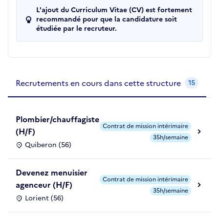
L'ajout du Curriculum Vitae (CV) est fortement
recommandé pour que la candidature soit
étudiée par le recruteur.
Recrutements de la structure
slide
1
of 1
Recrutements en cours dans cette structure
15
Plombier/chauffagiste
Contrat de mission intérimaire
(H/F)
35h/semaine
Quiberon (56)
Devenez menuisier
Contrat de mission intérimaire
agenceur (H/F)
35h/semaine
Lorient (56)