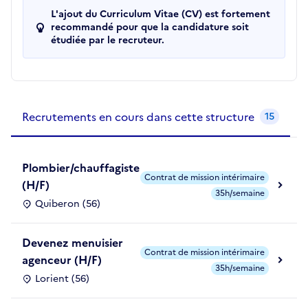
L'ajout du Curriculum Vitae (CV) est fortement
recommandé pour que la candidature soit
étudiée par le recruteur.
Recrutements de la structure
slide
1
of 1
Recrutements en cours dans cette structure
15
Plombier/chauffagiste
Contrat de mission intérimaire
(H/F)
35h/semaine
Quiberon (56)
Devenez menuisier
Contrat de mission intérimaire
agenceur (H/F)
35h/semaine
Lorient (56)