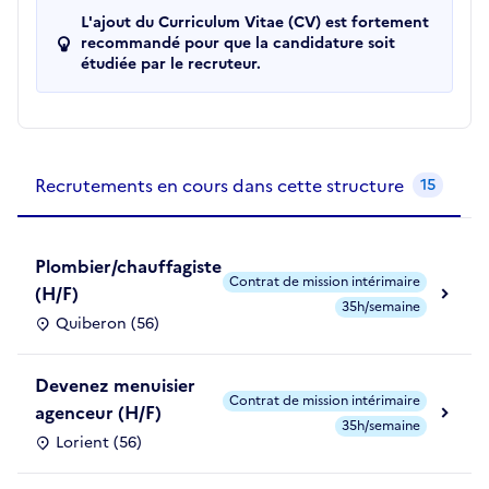
L'ajout du Curriculum Vitae (CV) est fortement
recommandé pour que la candidature soit
étudiée par le recruteur.
Recrutements de la structure
slide
1
of 1
Recrutements en cours dans cette structure
15
Plombier/chauffagiste
Contrat de mission intérimaire
(H/F)
35h/semaine
Quiberon (56)
Devenez menuisier
Contrat de mission intérimaire
agenceur (H/F)
35h/semaine
Lorient (56)