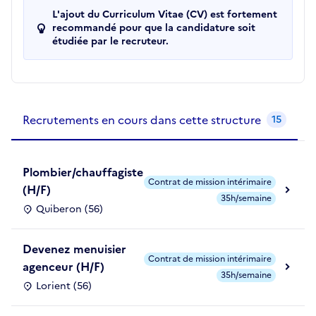
L'ajout du Curriculum Vitae (CV) est fortement
recommandé pour que la candidature soit
étudiée par le recruteur.
Recrutements de la structure
slide
1
of 1
Recrutements en cours dans cette structure
15
Plombier/chauffagiste
Contrat de mission intérimaire
(H/F)
35h/semaine
Quiberon (56)
Devenez menuisier
Contrat de mission intérimaire
agenceur (H/F)
35h/semaine
Lorient (56)