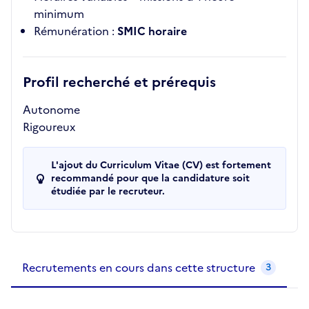
minimum
Rémunération :
SMIC horaire
Profil recherché et prérequis
Autonome
Rigoureux
L'ajout du Curriculum Vitae (CV) est fortement
recommandé pour que la candidature soit
étudiée par le recruteur.
Recrutements de la structure
slide
1
of 1
Recrutements en cours dans cette structure
3