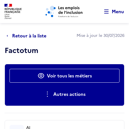
Retour au début de la page
Panneau de gestion des cookies
Aller au menu principal
Aller au contenu principal
Menu
Retour à la liste
Mise à jour le 30/07/2026
Factotum
Actions rapides
Voir tous les métiers
Autres actions
AI