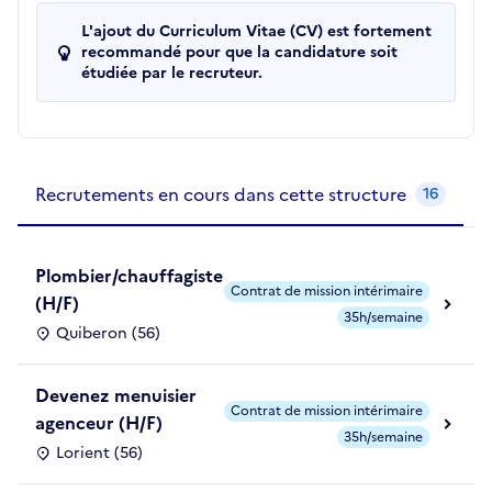
L'ajout du Curriculum Vitae (CV) est fortement
recommandé pour que la candidature soit
étudiée par le recruteur.
Recrutements de la structure
slide
1
of 1
Recrutements en cours dans cette structure
16
Plombier/chauffagiste
Contrat de mission intérimaire
(H/F)
35h/semaine
Quiberon (56)
Devenez menuisier
Contrat de mission intérimaire
agenceur (H/F)
35h/semaine
Lorient (56)