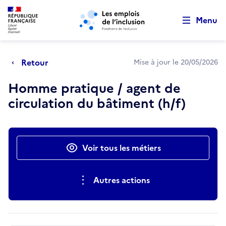
Retour au début de la page
Panneau de gestion des cookies
Aller au menu principal
Aller au contenu principal
Menu
Retour
Mise à jour le 20/05/2026
Homme pratique / agent de
circulation du bâtiment (h/f)
Actions rapides
Voir tous les métiers
Autres actions