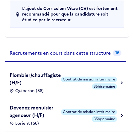
L'ajout du Curriculum Vitae (CV) est fortement
recommandé pour que la candidature soit
étudiée par le recruteur.
Recrutements de la structure
slide
1
of 1
Recrutements en cours dans cette structure
16
Plombier/chauffagiste
Contrat de mission intérimaire
(H/F)
35h/semaine
Quiberon (56)
Devenez menuisier
Contrat de mission intérimaire
agenceur (H/F)
35h/semaine
Lorient (56)