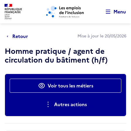
Retour au début de la page
Panneau de gestion des cookies
Aller au menu principal
Aller au contenu principal
Menu
Retour
Mise à jour le 20/05/2026
Homme pratique / agent de
circulation du bâtiment (h/f)
Actions rapides
Voir tous les métiers
Autres actions