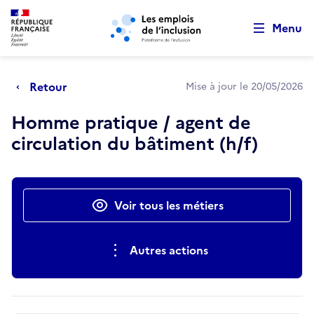
Retour au début de la page
Panneau de gestion des cookies
Aller au menu principal
Aller au contenu principal
Menu
Retour
Mise à jour le 20/05/2026
Homme pratique / agent de
circulation du bâtiment (h/f)
Actions rapides
Voir tous les métiers
Autres actions