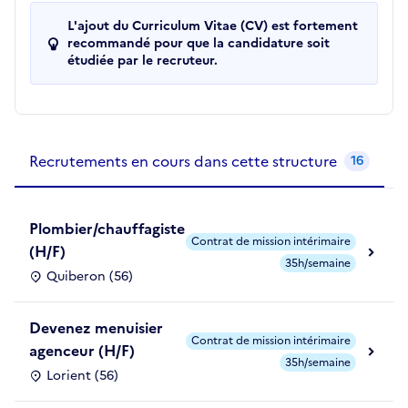
L'ajout du Curriculum Vitae (CV) est fortement
recommandé pour que la candidature soit
étudiée par le recruteur.
Recrutements de la structure
slide
1
of 1
Recrutements en cours dans cette structure
16
Plombier/chauffagiste
Contrat de mission intérimaire
(H/F)
35h/semaine
Quiberon (56)
Devenez menuisier
Contrat de mission intérimaire
agenceur (H/F)
35h/semaine
Lorient (56)