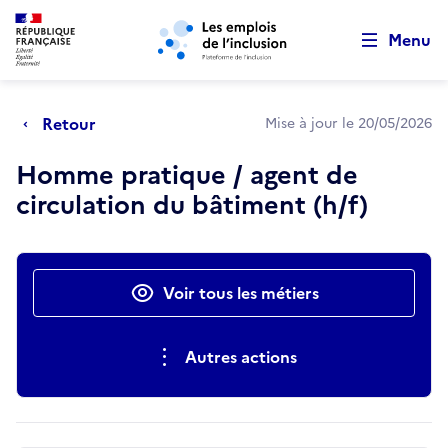
Retour au début de la page
Panneau de gestion des cookies
Aller au menu principal
Aller au contenu principal
Menu
Retour
Mise à jour le 20/05/2026
Homme pratique / agent de
circulation du bâtiment (h/f)
Actions rapides
Voir tous les métiers
Autres actions