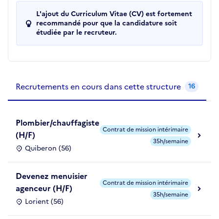
L'ajout du Curriculum Vitae (CV) est fortement
recommandé pour que la candidature soit
étudiée par le recruteur.
Recrutements de la structure
slide
1
of 1
Recrutements en cours dans cette structure
16
Plombier/chauffagiste
Contrat de mission intérimaire
(H/F)
35h/semaine
Quiberon (56)
Devenez menuisier
Contrat de mission intérimaire
agenceur (H/F)
35h/semaine
Lorient (56)