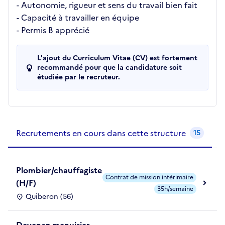
- Autonomie, rigueur et sens du travail bien fait
- Capacité à travailler en équipe
- Permis B apprécié
L'ajout du Curriculum Vitae (CV) est fortement
recommandé pour que la candidature soit
étudiée par le recruteur.
Recrutements de la structure
slide
1
of 1
Recrutements en cours dans cette structure
15
Plombier/chauffagiste
Contrat de mission intérimaire
(H/F)
35h/semaine
Quiberon (56)
Devenez menuisier