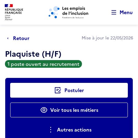
Retour au début de la page
Panneau de gestion des cookies
Aller au menu principal
Aller au contenu principal
Menu
Retour
Mise à jour le 22/05/2026
Plaquiste (H/F)
1 poste ouvert au recrutement
Actions rapides
Postuler
Voir tous les métiers
Autres actions