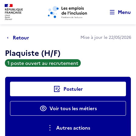
Retour au début de la page
Panneau de gestion des cookies
Aller au menu principal
Aller au contenu principal
Menu
Retour
Mise à jour le 22/05/2026
Plaquiste (H/F)
1 poste ouvert au recrutement
Actions rapides
Postuler
Voir tous les métiers
Autres actions