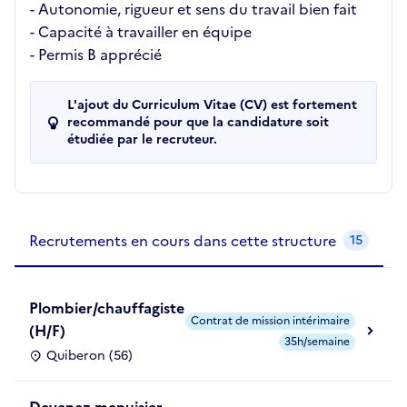
- Autonomie, rigueur et sens du travail bien fait
- Capacité à travailler en équipe
- Permis B apprécié
L'ajout du Curriculum Vitae (CV) est fortement
recommandé pour que la candidature soit
étudiée par le recruteur.
Recrutements de la structure
slide
1
of 1
Recrutements en cours dans cette structure
15
Plombier/chauffagiste
Contrat de mission intérimaire
(H/F)
35h/semaine
Quiberon (56)
Devenez menuisier