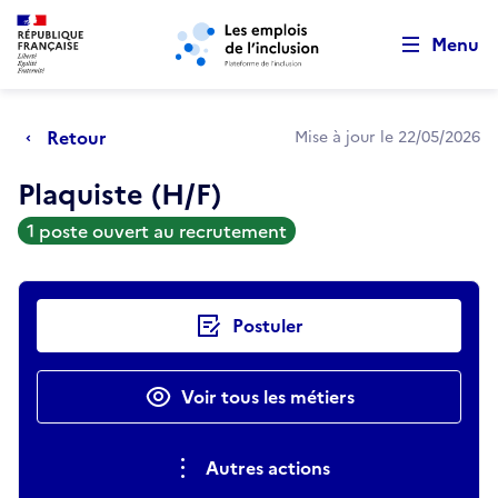
Retour au début de la page
Panneau de gestion des cookies
Aller au menu principal
Aller au contenu principal
Menu
Retour
Mise à jour le 22/05/2026
Plaquiste (H/F)
1 poste ouvert au recrutement
Actions rapides
Postuler
Voir tous les métiers
Autres actions