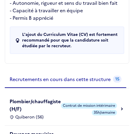
- Autonomie, rigueur et sens du travail bien fait
- Capacité à travailler en équipe
- Permis B apprécié
L'ajout du Curriculum Vitae (CV) est fortement
recommandé pour que la candidature soit
étudiée par le recruteur.
Recrutements de la structure
slide
1
of 1
Recrutements en cours dans cette structure
15
Plombier/chauffagiste
Contrat de mission intérimaire
(H/F)
35h/semaine
Quiberon (56)
Devenez menuisier