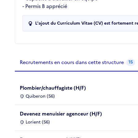
- Permis B apprécié
L'ajout du Curriculum Vitae (CV) est fortement 
Recrutements de la structure
slide
1
of 1
Recrutements en cours dans cette structure
15
Plombier/chauffagiste (H/F)
Quiberon (56)
Devenez menuisier agenceur (H/F)
Lorient (56)