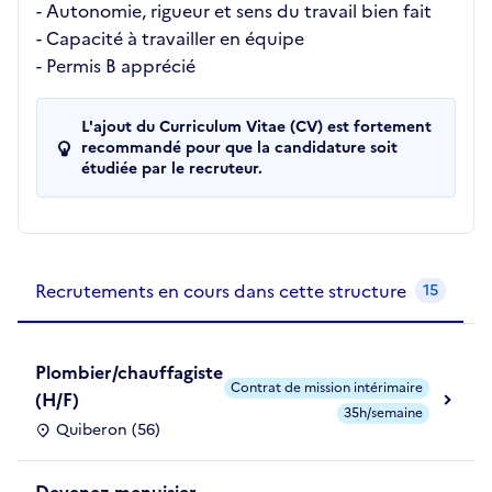
- Autonomie, rigueur et sens du travail bien fait
- Capacité à travailler en équipe
- Permis B apprécié
L'ajout du Curriculum Vitae (CV) est fortement
recommandé pour que la candidature soit
étudiée par le recruteur.
Recrutements de la structure
slide
1
of 1
Recrutements en cours dans cette structure
15
Plombier/chauffagiste
Contrat de mission intérimaire
(H/F)
35h/semaine
Quiberon (56)
Devenez menuisier