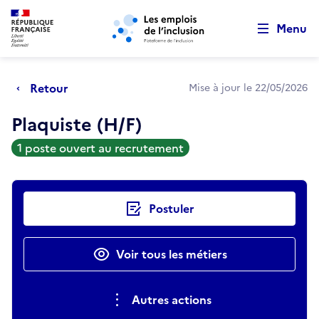
Retour au début de la page
Panneau de gestion des cookies
Aller au menu principal
Aller au contenu principal
Menu
Retour
Mise à jour le 22/05/2026
Plaquiste (H/F)
1 poste ouvert au recrutement
Actions rapides
Postuler
Voir tous les métiers
Autres actions