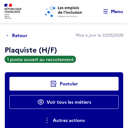
Retour au début de la page
Panneau de gestion des cookies
Aller au menu principal
Aller au contenu principal
Menu
Retour
Mise à jour le 22/05/2026
Plaquiste (H/F)
1 poste ouvert au recrutement
Actions rapides
Postuler
Voir tous les métiers
Autres actions