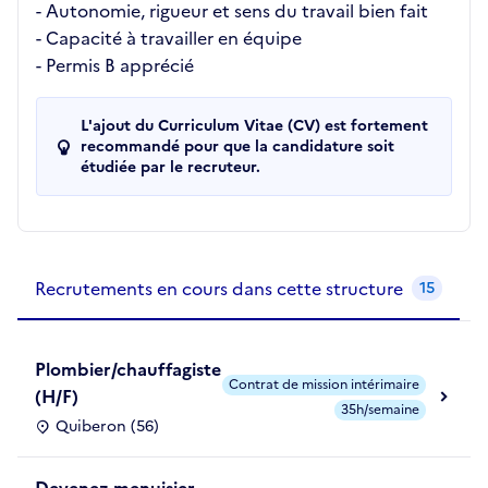
- Autonomie, rigueur et sens du travail bien fait
- Capacité à travailler en équipe
- Permis B apprécié
L'ajout du Curriculum Vitae (CV) est fortement
recommandé pour que la candidature soit
étudiée par le recruteur.
Recrutements de la structure
slide
1
of 1
Recrutements en cours dans cette structure
15
Plombier/chauffagiste
Contrat de mission intérimaire
(H/F)
35h/semaine
Quiberon (56)
Devenez menuisier