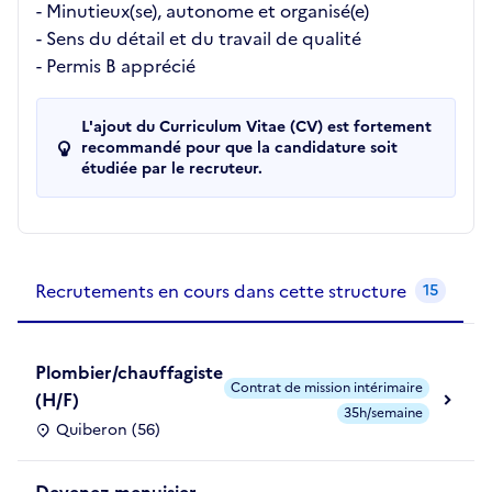
- Minutieux(se), autonome et organisé(e)
- Sens du détail et du travail de qualité
- Permis B apprécié
L'ajout du Curriculum Vitae (CV) est fortement
recommandé pour que la candidature soit
étudiée par le recruteur.
Recrutements de la structure
slide
1
of 1
Recrutements en cours dans cette structure
15
Plombier/chauffagiste
Contrat de mission intérimaire
(H/F)
35h/semaine
Quiberon (56)
Devenez menuisier