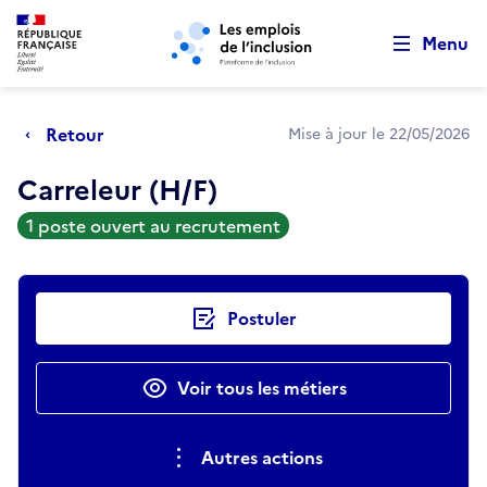
Retour au début de la page
Panneau de gestion des cookies
Aller au menu principal
Aller au contenu principal
Menu
Retour
Mise à jour le 22/05/2026
Carreleur (H/F)
1 poste ouvert au recrutement
Actions rapides
Postuler
Voir tous les métiers
Autres actions