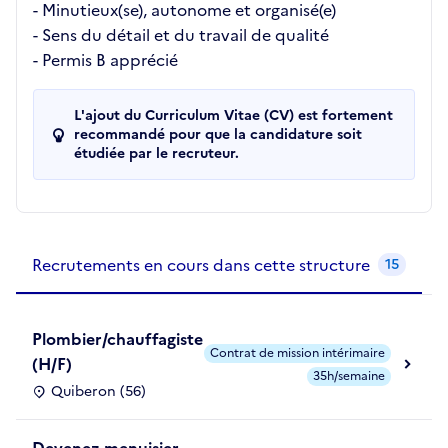
- Minutieux(se), autonome et organisé(e)
- Sens du détail et du travail de qualité
- Permis B apprécié
L'ajout du Curriculum Vitae (CV) est fortement
recommandé pour que la candidature soit
étudiée par le recruteur.
Recrutements de la structure
slide
1
of 1
Recrutements en cours dans cette structure
15
Plombier/chauffagiste
Contrat de mission intérimaire
(H/F)
35h/semaine
Quiberon (56)
Devenez menuisier