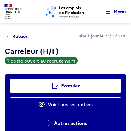
Retour au début de la page
Panneau de gestion des cookies
Aller au menu principal
Aller au contenu principal
Menu
Retour
Mise à jour le 22/05/2026
Carreleur (H/F)
1 poste ouvert au recrutement
Actions rapides
Postuler
Voir tous les métiers
Autres actions